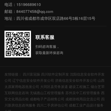
电话：15196689610
邮箱：844077458@qq.com
地址：四川省成都市成华区双店路66号3栋16层15号
联系客服
扫码咨询客服，
获取最新环保咨询
友情链接：
四川富冠振
四川软件定制开发
沈阳信息安全软件开发
公司
辽宁信息安全软件开发公司
济南信息安全软件开发公司
山西
太原家用电器批发公司
大同区县劳务派遣
建设工程施工
烟台芝罘
互联网信息咨询
无锡惠山工程管理服务
苏州吴中工程管理服务
西
安文化用品出租
成都电子产品销售公司
成都游戏用品交流公司
四
川新房信息咨询服务
四川二手房评估公司
成都工业产品设计服务