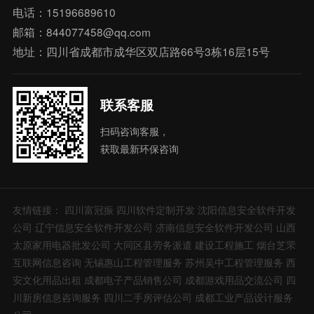
电话：15196689610
邮箱：844077458@qq.com
地址：四川省成都市成华区双店路66号3栋16层15号
联系客服
扫码咨询客服，
获取最新环保咨询
友情链接：
四川富冠振
四川软件定制开发
沈阳信息安全软件开发
公司
辽宁信息安全软件开发公司
济南信息安全软件开发公司
山西
太原家用电器批发公司
大同区县劳务派遣
建设工程施工
烟台芝罘
互联网信息咨询
无锡惠山工程管理服务
苏州吴中工程管理服务
西
安文化用品出租
成都电子产品销售公司
成都游戏用品交流公司
四
川新房信息咨询服务
四川二手房评估公司
成都工业产品设计服务